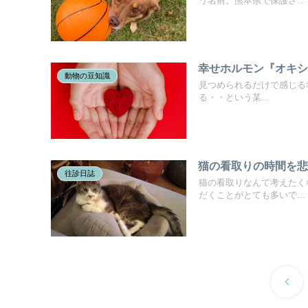
う名前。熊本県で保護さ...
幸せホルモン『オキ
動物の豆知識
見つめられるだけで感じる
る・・という某...
猫の看取りの時間を悲
往診日誌
猫の看取りなんて考えたく
だくことがとても多いで...