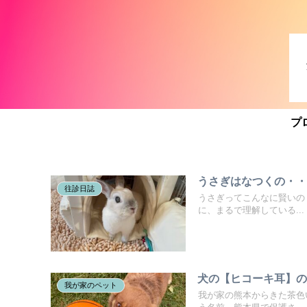
プ
うさぎはなつくの・
往診日誌
うさぎってこんなに賢いの
に、まるで理解している...
犬の【ヒコーキ耳】
我が家のペット
我が家の熊本からきた茶色