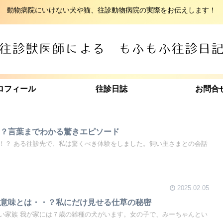
動物病院にいけない犬や猫、往診動物病院の実際をお伝えします！
ロフィール
往診日誌
お問合
・？言葉までわかる驚きエピソード
！？ ある往診先で、私は驚くべき体験をしました。飼い主さまとの会話
2025.02.05
の意味とは・・？私にだけ見せる仕草の秘密
い家族 我が家には７歳の雑種の犬がいます。女の子で、みーちゃんとい