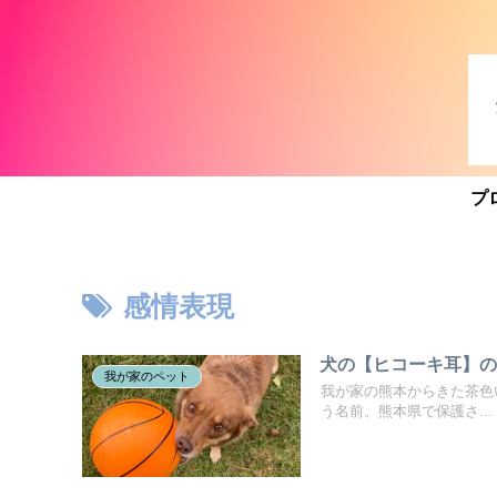
プ
感情表現
犬の【ヒコーキ耳】
我が家のペット
我が家の熊本からきた茶色
う名前。熊本県で保護さ...